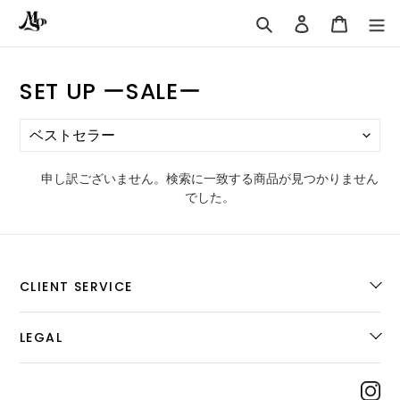
コ
ロ
カ
ン
グ
ー
検
テ
イ
ト
索
ン
ン
コ
SET UP ーSALEー
ツ
に
レ
ス
ク
キ
シ
ッ
申し訳ございません。検索に一致する商品が見つかりません
プ
ョ
でした。
す
ン
る
:
CLIENT SERVICE
LEGAL