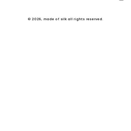
© 2026, made of silk all rights reserved.
右
と
左
の
矢
印
を
使
っ
て
ス
ラ
イ
ド
シ
ョ