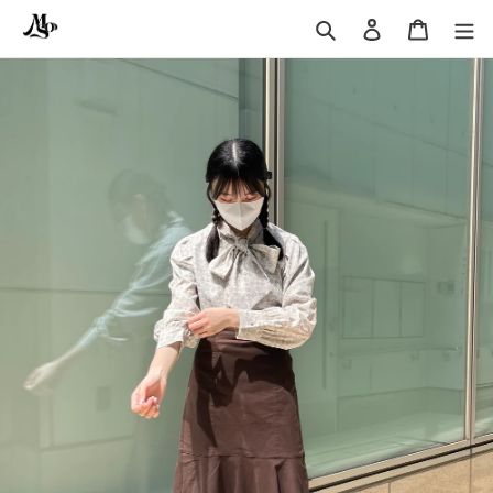
コ
ロ
カ
ン
グ
ー
検
テ
イ
ト
索
ン
ン
ツ
に
ス
キ
ッ
プ
す
る