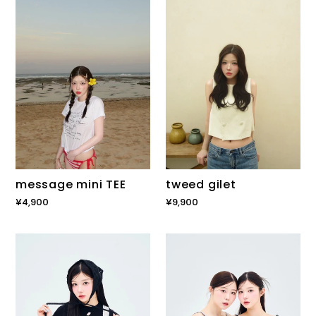
mini
gilet
TEE
tweed gilet
message mini TEE
通
¥9,900
通
¥4,900
常
常
価
価
Rose
off
格
格
race
shoulder
Knit
knit