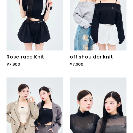
Rose race Knit
off shoulder knit
通
¥7,900
通
¥7,900
常
常
価
価
bandana
Stone
格
格
hem
logo
top
high
camisole
neck
TEE