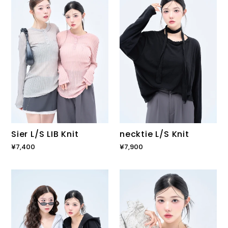
LIB
Knit
Knit
Sier L/S LIB Knit
necktie L/S Knit
通
¥7,400
通
¥7,900
常
常
価
価
Wappen
long
格
格
zip-
sleeve
up
mix
hoodie
knit