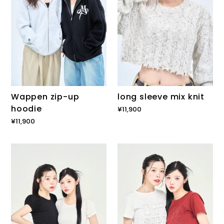
Wappen zip-up
long sleeve mix knit
hoodie
通
¥11,900
常
通
¥11,900
価
常
格
価
puff
Wappen
格
sleeve
stitch
H/S
H/S
TEE
miniTEE