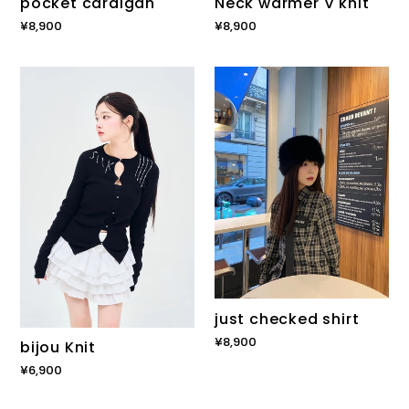
pocket cardigan
Neck warmer V knit
通
¥8,900
通
¥8,900
常
常
価
価
bijou
just
格
格
Knit
checked
shirt
just checked shirt
通
¥8,900
bijou Knit
常
通
¥6,900
価
常
格
価