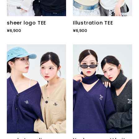
sheer logo TEE
Illustration TEE
通
¥6,900
通
¥6,900
常
常
価
価
pocket
Neck
格
格
cardigan
warmer
V
knit