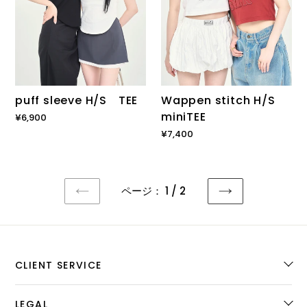
puff sleeve H/S TEE
Wappen stitch H/S
miniTEE
通
¥6,900
常
通
¥7,400
価
常
格
価
格
ページ： 1 / 2
前
次
の
の
ペ
ペ
ー
ー
ジ
ジ
CLIENT SERVICE
LEGAL