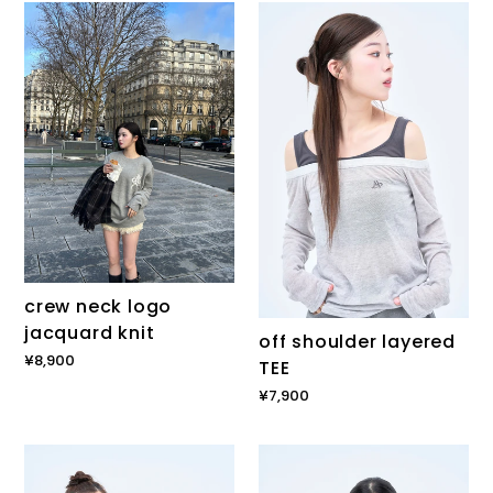
crew
off
格
neck
shoulder
logo
layered
jacquard
TEE
knit
crew neck logo
jacquard knit
off shoulder layered
通
¥8,900
TEE
常
通
¥7,900
価
常
格
価
Sier
necktie
格
L/S
L/S