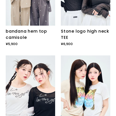
bandana hem top
Stone logo high neck
camisole
TEE
通
¥5,900
通
¥6,900
常
常
価
価
sheer
Illustration
格
格
logo
TEE
TEE