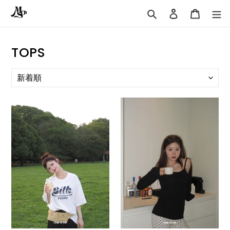
コ
ロ
カ
ン
グ
ー
検
テ
イ
ト
索
ン
ン
コ
TOPS
ツ
に
レ
ス
ク
キ
シ
ッ
dot
rib
プ
ョ
logo
stitch
す
BIG
design
ン
る
TEE
tops
: