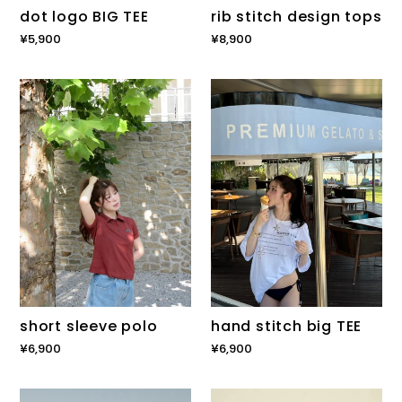
rib stitch design tops
dot logo BIG TEE
通
¥8,900
通
¥5,900
常
常
価
価
short
hand
格
格
sleeve
stitch
polo
big
TEE
short sleeve polo
hand stitch big TEE
通
¥6,900
通
¥6,900
常
常
価
価
message
tweed
格
格