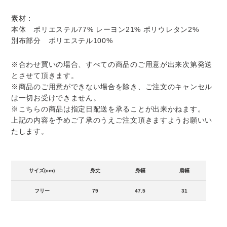
に
素材：
商
本体 ポリエステル77% レーヨン21% ポリウレタン2%
品
別布部分 ポリエステル100%
を
追
加
※合わせ買いの場合、すべての商品のご用意が出来次第発送
す
とさせて頂きます。
る
※商品のご用意ができない場合を除き、ご注文のキャンセル
は一切お受けできません。
※こちらの商品は指定日配送を承ることが出来かねます。
上記の内容を予めご了承のうえご注文頂きますようお願いい
たします。
サイズ(cm)
身丈
身幅
肩幅
フリー
79
47.5
31