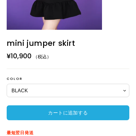
mini jumper skirt
通
¥10,900
（税込）
常
価
COLOR
格
カートに追加する
カ
ー
最短翌日発送
ト