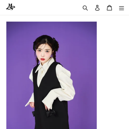
コ
ロ
カ
ン
グ
ー
検
テ
イ
ト
索
ン
ン
ツ
に
ス
キ
ッ
プ
す
る