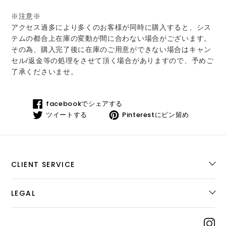
※注意※
アクセス過多により多くのお客様が同時に購入すると、シス
テムの都合上在庫の変動が間に合わない場合がございます。
その為、購入完了後に在庫のご用意ができない場合はキャン
セル/返金等の処理をさせて頂く場合がありますので、予めご
了承くださいませ。
facebook
facebookでシェアする
で
ツ
Pinteres
ツイートする
Pinterestにピン留め
シ
イ
に
ェ
ー
ピ
ア
ト
ン
す
す
留
る
る
め
CLIENT SERVICE
LEGAL